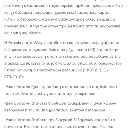
διεύθυνση ηλεκτρονικού ταχυδρομείου, αριθμός τηλεφώνου κ.λπ.)
και γ) δεδομένα πληρωμής (χρεωστικές/ πιστωτικές κάρτες
κ.λπ.)Τα δεδομένα αυτά δεν διαβιβάζονται σε άλλες εταιρείες ή
οργανισμούς, πλην των όσων προβλέπονται από τη φορολογική
και λοιπή νομοθεσία.
Η Εταιρία μας συλλέγει, αποθηκεύει και εν γένει επεξεργάζεται τα
δεδομένα για το χρονικό διάστημα μέχρι είκοσι (20) έτη από την
λήψη των δεδομένων ή από την τελευταία σας συναλλαγή με την
εταιρεία. Εσείς έχετε τα εξής δικαιώματα, όπως αυτά ορίζονται τον
Γενικό Κανονισμό Προσωπικών Δεδομένων (Γ.Κ.Π.Δ./Ε.Ε./
679/2016):
-Δικαιούστε να έχετε πρόσβαση στα προσωπικά σας δεδομένα
που τελούν υπό επεξεργασία από την Εταιρία μας
-Δικαιούστε να ζητήσετε διόρθωση ανακριβειών ή ανεπίκαιρων
δεδομένων ή την συμπλήρωση των ελλιπών δεδομένων.
-Δικαιούστε να ζητήσετε την διαγραφή δεδομένων σας από τα
αρχεία της Εταιρίας μας εφόσον η επεξεργασία τους δεν είναι