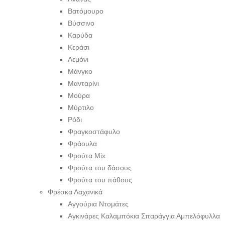
Βατόμουρο
Βύσσινο
Καρύδα
Κεράσι
Λεμόνι
Μάνγκο
Μανταρίνι
Μούρα
Μύρτιλο
Ρόδι
Φραγκοστάφυλο
Φράουλα
Φρούτα Mix
Φρούτα του δάσους
Φρούτα του πάθους
Φρέσκα Λαχανικά
Αγγούρια Ντομάτες
Αγκινάρες Καλαμπόκια Σπαράγγια Αμπελόφυλλα