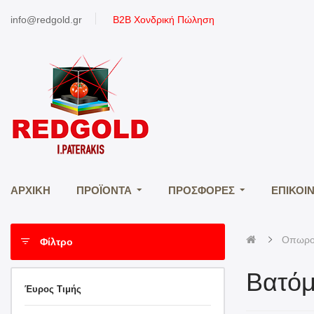
info@redgold.gr
Β2B Χονδρική Πώληση
ΑΡΧΙΚΉ
ΠΡΟΪΌΝΤΑ
ΠΡΟΣΦΟΡΈΣ
ΕΠΙΚΟΙ
Οπωρο
Φίλτρο
Βατό
Έυρος Τιμής