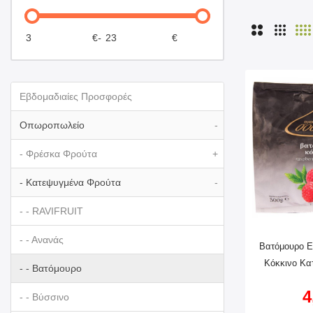
€
-
€
Εβδομαδιαίες Προσφορές
Οπωροπωλείο
-
- Φρέσκα Φρούτα
+
- Κατεψυγμένα Φρούτα
-
- - RAVIFRUIT
- - Ανανάς
Βατόμουρο 
Κόκκινο Κα
- - Βατόμουρο
4
- - Βύσσινο