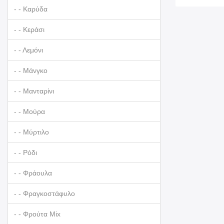
- - Καρύδα
- - Κεράσι
- - Λεμόνι
- - Μάνγκο
- - Μανταρίνι
- - Μούρα
- - Μύρτιλο
- - Ρόδι
- - Φράουλα
- - Φραγκοστάφυλο
- - Φρούτα Mix