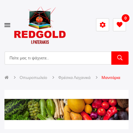
0
Οπωροπωλείο
Φρέσκα Λαχανικά
Μανιτάρια